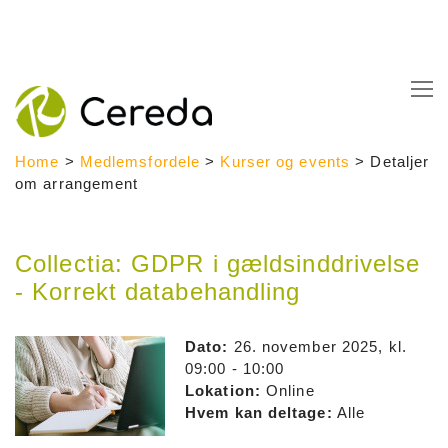
Spring
til
indhold
Home
>
Medlemsfordele
>
Kurser og events
>
Detaljer
om arrangement
Cereda.dk
Collectia: GDPR i gældsinddrivelse
- Korrekt databehandling
S?
g
Dato:
26. november 2025, kl.
efter:
09:00 - 10:00
Lokation:
Online
Hvem kan deltage:
Alle