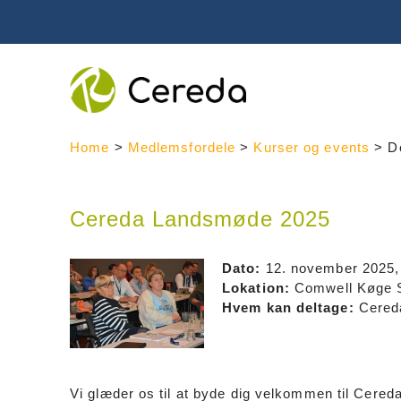
Spring
til
indhold
Home
>
Medlemsfordele
>
Kurser og events
>
D
Cereda Landsmøde 2025
Cereda.dk
Dato:
12. november 2025, 
S?
Lokation:
Comwell Køge S
g
Hvem kan deltage:
Cered
efter:
Vi glæder os til at byde dig velkommen til Cere