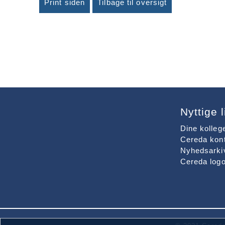
Print siden
Tilbage til oversigt
Nyttige 
Dine kolleg
Cereda kon
Nyhedsarki
Cereda logo