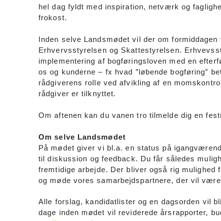
hel dag fyldt med inspiration, netværk og faglighed
frokost.
Inden selve Landsmødet vil der om formiddage
Erhvervsstyrelsen og Skattestyrelsen. Erhvevsst
implementering af bogføringsloven med en efterf
os og kunderne – fx hvad ”løbende bogføring” be
rådgiverens rolle ved afvikling af en momskontrol 
rådgiver er tilknyttet.
Om aftenen kan du vanen tro tilmelde dig en fe
Om selve Landsmødet
På mødet giver vi bl.a. en status på igangværend
til diskussion og feedback. Du får således mulig
fremtidige arbejde. Der bliver også rig mulighe
og møde vores samarbejdspartnere, der vil være
Alle forslag, kandidatlister og en dagsorden vil 
dage inden mødet vil reviderede årsrapporter, bud