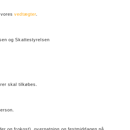
 vores
vedtægter
.
en og Skattestyrelsen
er skal tilkøbes.
person.
er og frokost), overnatning og festmiddagen på