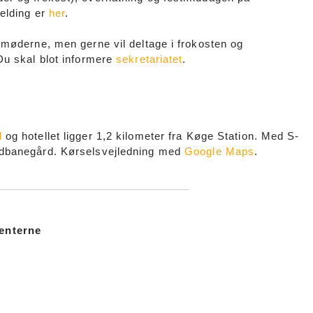
lmelding er
her
.
tmøderne, men gerne vil deltage i frokosten og
Du skal blot informere
sekretariatet
.
d
og hotellet ligger 1,2 kilometer fra Køge Station. Med S-
edbanegård. Kørselsvejledning med
Google Maps
.
enterne