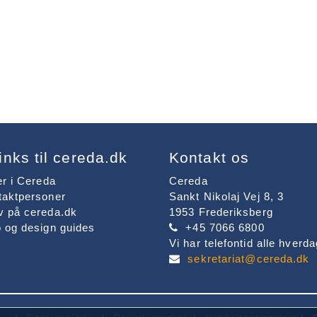
links til cereda.dk
Kontakt os
er i Cereda
Cereda
taktpersoner
Sankt Nikolaj Vej 8, 3
v på cereda.dk
1953 Frederiksberg
 og design guides
+45 7066 6800
Vi har telefontid alle hverda
sekretariat@cereda.dk