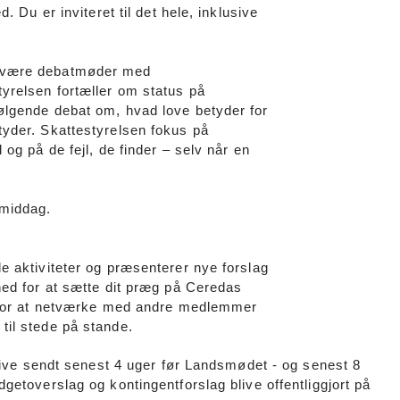
. Du er inviteret til det hele, inklusive
n være debatmøder med
yrelsen fortæller om status på
ølgende debat om, hvad love betyder for
tyder. Skattestyrelsen fokus på
og på de fejl, de finder – selv når en
stmiddag.
e aktiviteter og præsenterer nye forslag
hed for at sætte dit præg på Ceredas
d for at netværke med andre medlemmer
 til stede på stande.
blive sendt senest 4 uger før Landsmødet - og senest 8
getoverslag og kontingentforslag blive offentliggjort på